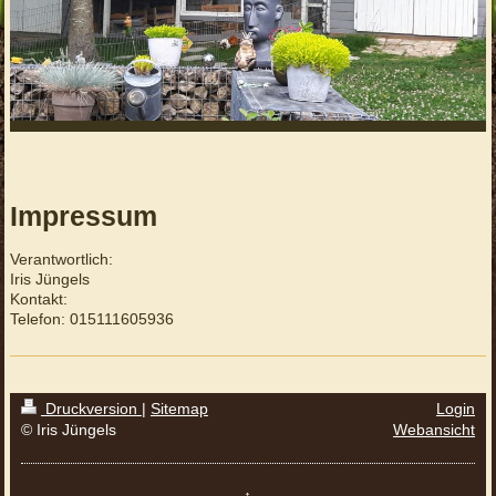
Impressum
Verantwortlich:
Iris
Jüngels
Kontakt:
Telefon: 015111605936
Druckversion
|
Sitemap
Login
© Iris Jüngels
Webansicht
↑