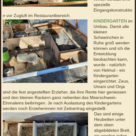
spezielle
Eingangskonstruktio
n vor Zugluft im Restaurantbereich.
KINDERGARTEN
im
Umbau. Damit alle
kleinen
Schweinchen in
Ruhe groß werden
können und ich die
Entwicklung
beobachten kann,
wurde - natürlich
von Helmut - ein
Kindergarten
eingerichtet. Zeus,
Umani und Onja
sind die fest angestellten Erzieher, die ihre Rente hier geniessen
und den kleinen Rackern ganz nebenbei das Meerschwein-
Einmaleins beibringen. Je nach Auslastung des Kindergartens
werden noch Erzieherinnen mit Zeitvertrag eingestellt.
Das sind einige
Heubetten unter
dem oben
abgebildeten Brett,
sie werden jeden