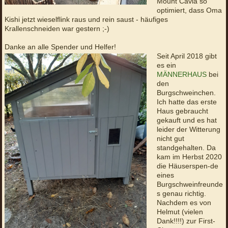
Mount Cavia so
optimiert, dass Oma
Kishi jetzt wieselflink raus und rein saust - häufiges
Krallenschneiden war gestern ;-)
Danke an alle Spender und Helfer!
Seit April 2018 gibt
es ein
MÄNNERHAUS
bei
den
Burgschweinchen.
Ich hatte das erste
Haus gebraucht
gekauft und es hat
leider der Witterung
nicht gut
standgehalten. Da
kam im Herbst 2020
die Häuserspen-de
eines
Burgschweinfreunde
s genau richtig.
Nachdem es von
Helmut (vielen
Dank!!!!) zur First-